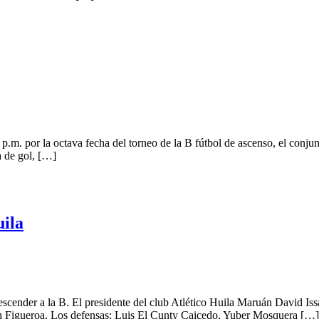
 p.m. por la octava fecha del torneo de la B fútbol de ascenso, el conj
a de gol, […]
uila
descender a la B. El presidente del club Atlético Huila Maruán David Is
on Figueroa. Los defensas: Luis El Cunty Caicedo, Yuber Mosquera […]