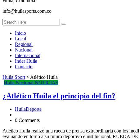
Huila, Colombia
info@huilasports.com.co
Inicio
Local
Regional
Nacional
Internacional
Inder Huila
Contacto
Huila Sport
>
Atlético Huila
Huila
Nacional
NOTICIAS
¿Atlético Huila el principio del fin?
HuilaDeporte
0 Comments
Atlético Huila realizó una rueda de prensa extraordinaria con los med
evaluando en torno a su futuro deportivo e institucional. RUED