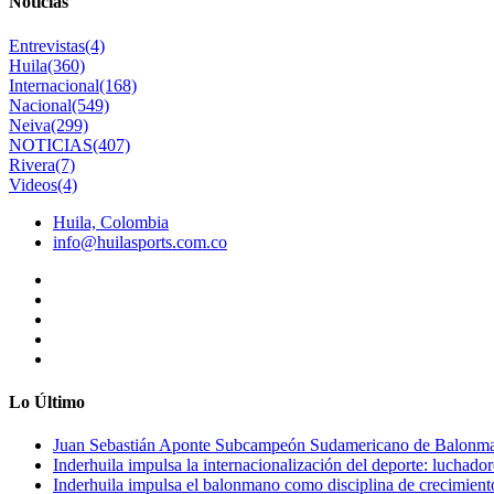
Noticias
Entrevistas
(4)
Huila
(360)
Internacional
(168)
Nacional
(549)
Neiva
(299)
NOTICIAS
(407)
Rivera
(7)
Videos
(4)
Huila, Colombia
info@huilasports.com.co
Lo Último
Juan Sebastián Aponte Subcampeón Sudamericano de Balonm
Inderhuila impulsa la internacionalización del deporte: luchado
Inderhuila impulsa el balonmano como disciplina de crecimient