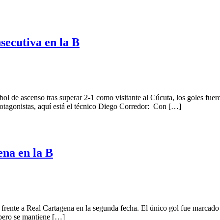
nsecutiva en la B
fútbol de ascenso tras superar 2-1 como visitante al Cúcuta, los goles 
otagonistas, aquí está el técnico Diego Corredor: Con […]
ena en la B
-0 frente a Real Cartagena en la segunda fecha. El único gol fue marcad
, pero se mantiene […]