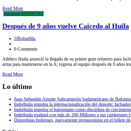
Read More
Nacional
NOTICIAS
Después de 9 años vuelve Caicedo al Huila
JJBobadilla
0 Comments
Atlético Huila anunció la llegada de su primer gran refuerzo para luc
arma para mantenerse en la A; regresa al equipo después de 9 años t
Read More
Lo último
Juan Sebastián Aponte Subcampeón Sudamericano de Balonm
Inderhuila impulsa la internacionalización del deporte: luchado
Inderhuila impulsa el balonmano como disciplina de crecimient
Inderhuila exaltará con más de 200 Millones a sus campeones H
Deportistas huilenses, nuevamente protagonistas en el billete de