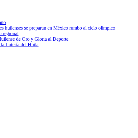
ano
res huilenses se preparan en México rumbo al ciclo olímpico
o regional
uilense de Oro y Gloria al Deporte
 la Lotería del Huila