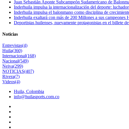
Juan Sebastián Aponte Subcampeón Sudamericano de Balonm
Inderhuila impulsa la internacionalización del deporte: luchado
Inderhuila impulsa el balonmano como disciplina de crecimient
Inderhuila exaltará con más de 200 Millones a sus campeones H
Deportistas huilenses, nuevamente protagonistas en el billete de
Noticias
Entrevistas
(4)
Huila
(360)
Internacional
(168)
Nacional
(549)
Neiva
(299)
NOTICIAS
(407)
Rivera
(7)
Videos
(4)
Huila, Colombia
info@huilasports.com.co