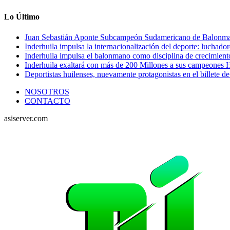
Lo Último
Juan Sebastián Aponte Subcampeón Sudamericano de Balonm
Inderhuila impulsa la internacionalización del deporte: luchado
Inderhuila impulsa el balonmano como disciplina de crecimient
Inderhuila exaltará con más de 200 Millones a sus campeones H
Deportistas huilenses, nuevamente protagonistas en el billete de
NOSOTROS
CONTACTO
asiserver.com