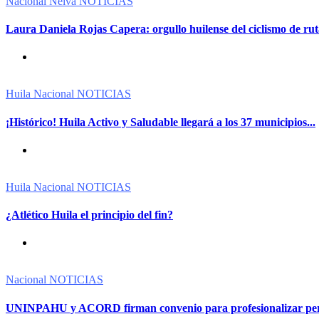
Nacional
Neiva
NOTICIAS
Laura Daniela Rojas Capera: orgullo huilense del ciclismo de ru
Huila
Nacional
NOTICIAS
¡Histórico! Huila Activo y Saludable llegará a los 37 municipios...
Huila
Nacional
NOTICIAS
¿Atlético Huila el principio del fin?
Nacional
NOTICIAS
UNINPAHU y ACORD firman convenio para profesionalizar peri