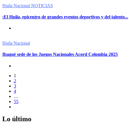
Huila
Nacional
NOTICIAS
¡El Huila, epicentro de grandes eventos deportivos y del talento...
Huila
Nacional
Ibagué sede de los Juegos Nacionales Acord Colombia 2025
1
2
3
4
…
55
Lo último