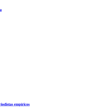
ta
odistas empíricos