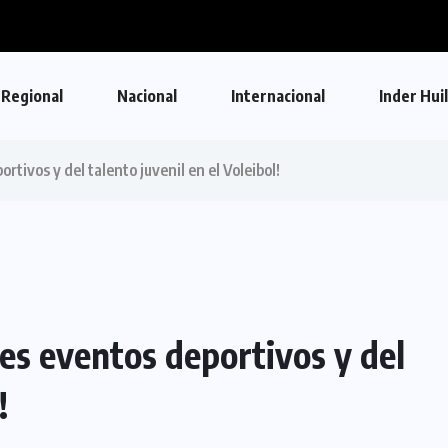
Regional
Nacional
Internacional
Inder Hui
rtivos y del talento juvenil en el Voleibol!
des eventos deportivos y del
!