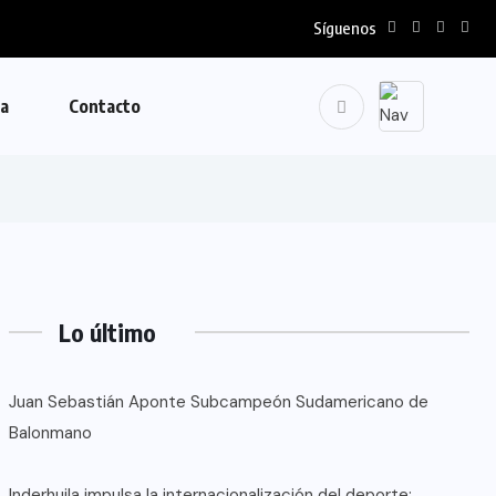
Síguenos
la
Contacto
Lo último
Juan Sebastián Aponte Subcampeón Sudamericano de
Balonmano
Inderhuila impulsa la internacionalización del deporte: