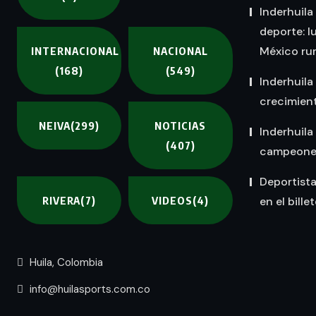
Inderhuila
deporte: l
México rum
INTERNACIONAL
NACIONAL
(168)
(549)
Inderhuila
crecimient
NEIVA
(299)
NOTICIAS
Inderhuila
(407)
campeones 
Deportist
RIVERA
(7)
VIDEOS
(4)
en el bille
Huila, Colombia
info@huilasports.com.co