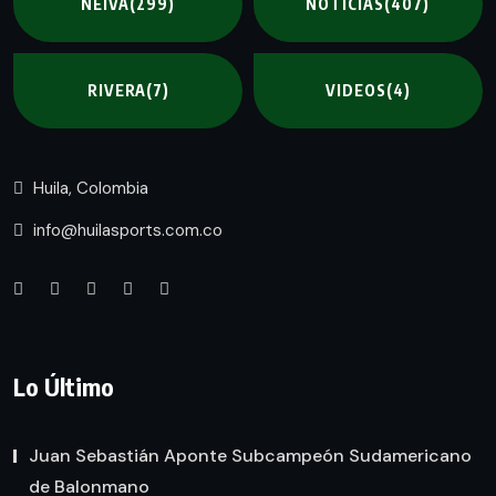
NEIVA
(299)
NOTICIAS
(407)
RIVERA
(7)
VIDEOS
(4)
Huila, Colombia
info@huilasports.com.co
Lo Último
Juan Sebastián Aponte Subcampeón Sudamericano
de Balonmano