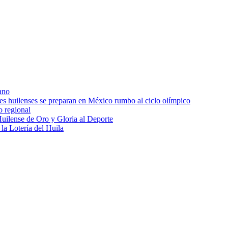
ano
res huilenses se preparan en México rumbo al ciclo olímpico
o regional
uilense de Oro y Gloria al Deporte
 la Lotería del Huila