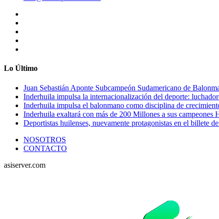
Lo Último
Juan Sebastián Aponte Subcampeón Sudamericano de Balonm
Inderhuila impulsa la internacionalización del deporte: luchado
Inderhuila impulsa el balonmano como disciplina de crecimient
Inderhuila exaltará con más de 200 Millones a sus campeones H
Deportistas huilenses, nuevamente protagonistas en el billete de
NOSOTROS
CONTACTO
asiserver.com