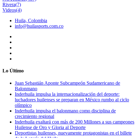
Rivera
(7)
Videos
(4)
Huila, Colombia
info@huilasports.com.co
Lo Último
Juan Sebastián Aponte Subcampeón Sudamericano de
Balonmano
Inderhuila impulsa la internacionalización del deporte:
luchadores huilenses se preparan en México rumbo al ciclo
olímpico
Inderhuila impulsa el balonmano como disciplina de
crecimiento regional
Inderhuila exaltará con más de 200 Millones a sus campeones
Huilense de Oro y Gloria al Deporte
Deportistas huilenses, nuevamente protagonistas en el billete