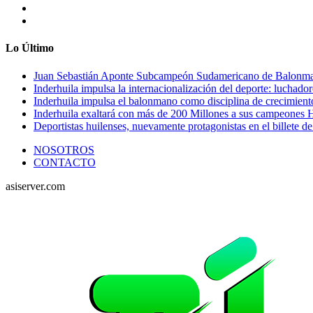
Lo Último
Juan Sebastián Aponte Subcampeón Sudamericano de Balonm
Inderhuila impulsa la internacionalización del deporte: luchado
Inderhuila impulsa el balonmano como disciplina de crecimient
Inderhuila exaltará con más de 200 Millones a sus campeones H
Deportistas huilenses, nuevamente protagonistas en el billete de
NOSOTROS
CONTACTO
asiserver.com