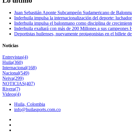
Lo último
Juan Sebastián Aponte Subcampeón Sudamericano de Balonm
Inderhuila impulsa la internacionalización del deporte: luchado
Inderhuila impulsa el balonmano como disciplina de crecimient
Inderhuila exaltará con más de 200 Millones a sus campeones H
Deportistas huilenses, nuevamente protagonistas en el billete de
Noticias
Entrevistas
(4)
Huila
(360)
Internacional
(168)
Nacional
(549)
Neiva
(299)
NOTICIAS
(407)
Rivera
(7)
Videos
(4)
Huila, Colombia
info@huilasports.com.co