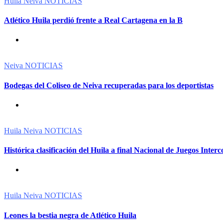
Huila
Neiva
NOTICIAS
Atlético Huila perdió frente a Real Cartagena en la B
Neiva
NOTICIAS
Bodegas del Coliseo de Neiva recuperadas para los deportistas
Huila
Neiva
NOTICIAS
Histórica clasificación del Huila a final Nacional de Juegos Interc
Huila
Neiva
NOTICIAS
Leones la bestia negra de Atlético Huila