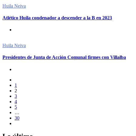
Huila
Neiva
Atlético Huila condenador a descender a la B en 2023
Huila
Neiva
Presidentes de Junta de Acción Comunal firmes con Villalba
1
2
3
4
5
…
30