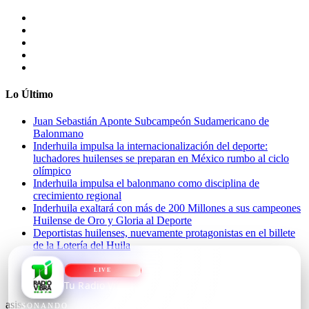
Lo Último
Juan Sebastián Aponte Subcampeón Sudamericano de
Balonmano
Inderhuila impulsa la internacionalización del deporte:
luchadores huilenses se preparan en México rumbo al ciclo
olímpico
Inderhuila impulsa el balonmano como disciplina de
crecimiento regional
Inderhuila exaltará con más de 200 Millones a sus campeones
Huilense de Oro y Gloria al Deporte
Deportistas huilenses, nuevamente protagonistas en el billete
de la Lotería del Huila
NOSOTROS
LIVE
CONTACTO
Tu Radio Vibra
asiserver.com
Cargando...
SONANDO