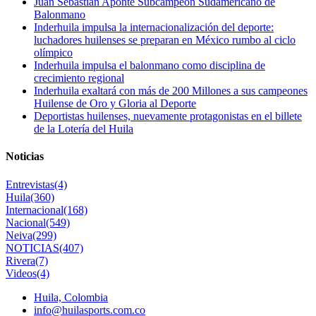
Juan Sebastián Aponte Subcampeón Sudamericano de
Balonmano
Inderhuila impulsa la internacionalización del deporte:
luchadores huilenses se preparan en México rumbo al ciclo
olímpico
Inderhuila impulsa el balonmano como disciplina de
crecimiento regional
Inderhuila exaltará con más de 200 Millones a sus campeones
Huilense de Oro y Gloria al Deporte
Deportistas huilenses, nuevamente protagonistas en el billete
de la Lotería del Huila
Noticias
Entrevistas
(4)
Huila
(360)
Internacional
(168)
Nacional
(549)
Neiva
(299)
NOTICIAS
(407)
Rivera
(7)
Videos
(4)
Huila, Colombia
info@huilasports.com.co