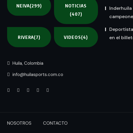
NEIVA
(299)
NOTICIAS
Inderhuila
(407)
campeones 
Deportist
RIVERA
(7)
VIDEOS
(4)
en el bille
Huila, Colombia
info@huilasports.com.co
NOSOTROS
CONTACTO