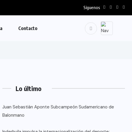
Síguenos
la
Contacto
Lo último
Juan Sebastián Aponte Subcampeón Sudamericano de
Balonmano
Inderhuila impulsa la internacionalización del deporte: