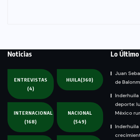
Noticias
Lo Último
Juan Seba
ENTREVISTAS
HUILA
(360)
de Balon
(4)
Inderhuila
deporte: l
México rum
INTERNACIONAL
NACIONAL
(168)
(549)
Inderhuila
crecimient