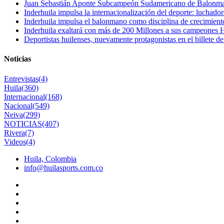
Juan Sebastián Aponte Subcampeón Sudamericano de Balonm
Inderhuila impulsa la internacionalización del deporte: luchado
Inderhuila impulsa el balonmano como disciplina de crecimient
Inderhuila exaltará con más de 200 Millones a sus campeones H
Deportistas huilenses, nuevamente protagonistas en el billete de
Noticias
Entrevistas
(4)
Huila
(360)
Internacional
(168)
Nacional
(549)
Neiva
(299)
NOTICIAS
(407)
Rivera
(7)
Videos
(4)
Huila, Colombia
info@huilasports.com.co