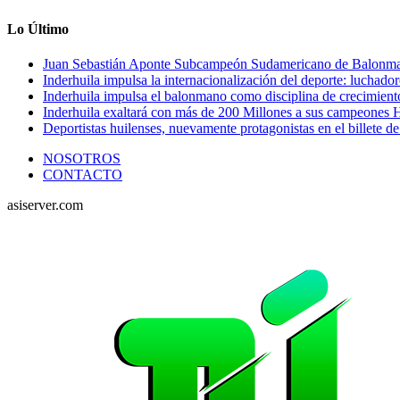
Lo Último
Juan Sebastián Aponte Subcampeón Sudamericano de Balonm
Inderhuila impulsa la internacionalización del deporte: luchado
Inderhuila impulsa el balonmano como disciplina de crecimient
Inderhuila exaltará con más de 200 Millones a sus campeones H
Deportistas huilenses, nuevamente protagonistas en el billete de
NOSOTROS
CONTACTO
asiserver.com