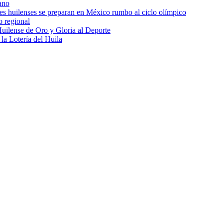
ano
res huilenses se preparan en México rumbo al ciclo olímpico
o regional
uilense de Oro y Gloria al Deporte
 la Lotería del Huila