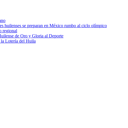
ano
res huilenses se preparan en México rumbo al ciclo olímpico
o regional
uilense de Oro y Gloria al Deporte
 la Lotería del Huila