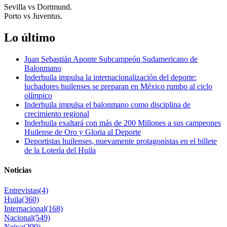
Sevilla vs Dortmund.
Porto vs Juventus.
Lo último
Juan Sebastián Aponte Subcampeón Sudamericano de
Balonmano
Inderhuila impulsa la internacionalización del deporte:
luchadores huilenses se preparan en México rumbo al ciclo
olímpico
Inderhuila impulsa el balonmano como disciplina de
crecimiento regional
Inderhuila exaltará con más de 200 Millones a sus campeones
Huilense de Oro y Gloria al Deporte
Deportistas huilenses, nuevamente protagonistas en el billete
de la Lotería del Huila
Noticias
Entrevistas
(4)
Huila
(360)
Internacional
(168)
Nacional
(549)
Neiva
(299)