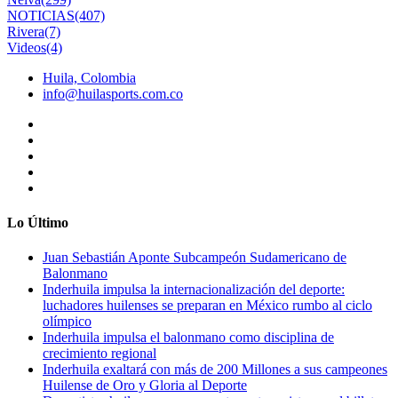
NOTICIAS
(407)
Rivera
(7)
Videos
(4)
Huila, Colombia
info@huilasports.com.co
Lo Último
Juan Sebastián Aponte Subcampeón Sudamericano de
Balonmano
Inderhuila impulsa la internacionalización del deporte:
luchadores huilenses se preparan en México rumbo al ciclo
olímpico
Inderhuila impulsa el balonmano como disciplina de
crecimiento regional
Inderhuila exaltará con más de 200 Millones a sus campeones
Huilense de Oro y Gloria al Deporte