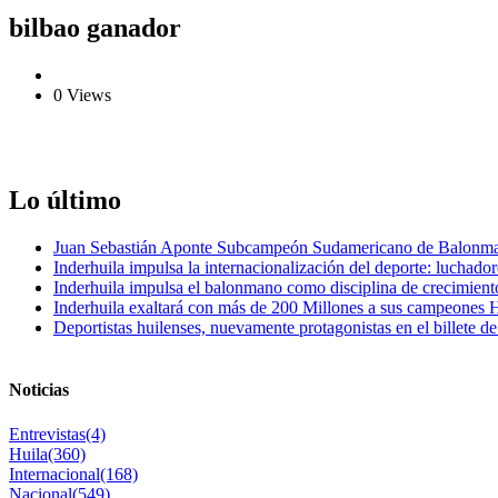
bilbao ganador
0 Views
Lo último
Juan Sebastián Aponte Subcampeón Sudamericano de Balonm
Inderhuila impulsa la internacionalización del deporte: luchado
Inderhuila impulsa el balonmano como disciplina de crecimient
Inderhuila exaltará con más de 200 Millones a sus campeones H
Deportistas huilenses, nuevamente protagonistas en el billete de
Noticias
Entrevistas
(4)
Huila
(360)
Internacional
(168)
Nacional
(549)