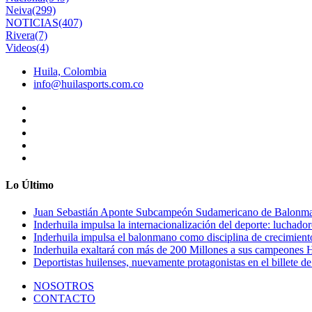
Neiva
(299)
NOTICIAS
(407)
Rivera
(7)
Videos
(4)
Huila, Colombia
info@huilasports.com.co
Lo Último
Juan Sebastián Aponte Subcampeón Sudamericano de Balonm
Inderhuila impulsa la internacionalización del deporte: luchado
Inderhuila impulsa el balonmano como disciplina de crecimient
Inderhuila exaltará con más de 200 Millones a sus campeones H
Deportistas huilenses, nuevamente protagonistas en el billete de
NOSOTROS
CONTACTO