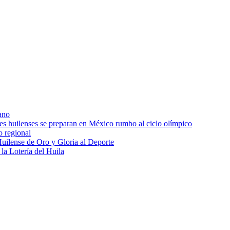
ano
res huilenses se preparan en México rumbo al ciclo olímpico
o regional
uilense de Oro y Gloria al Deporte
 la Lotería del Huila