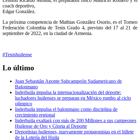
Lennon Ricardo Molina, el preparador físico Mauricio Romero y el
coach deportivo,
Edgar González.
La próxima competencia de Mathias González Osorio, es el Torneo
Federación Colombia de Tenis Grado 4, previsto del 17 al 21 de
septiembre de 2022, en la ciudad de Armenia.
#Tenis
huilense
Lo último
Juan Sebastián Aponte Subcampeón Sudamericano de
Balonmano
Inderhuila impulsa la internacionalización del deporte:
luchadores huilenses se preparan en México rumbo al ciclo
olímpico
Inderhuila impulsa el balonmano como disciplina de
crecimiento regional
Inderhuila exaltará con más de 200 Millones a sus campeones
Huilense de Oro y Gloria al Deporte
Deportistas huilenses, nuevamente protagonistas en el billete
de la Lotería del Huila