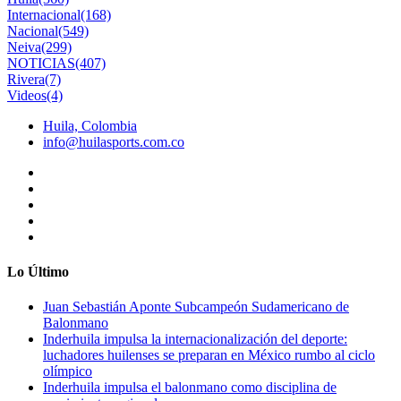
Internacional
(168)
Nacional
(549)
Neiva
(299)
NOTICIAS
(407)
Rivera
(7)
Videos
(4)
Huila, Colombia
info@huilasports.com.co
Lo Último
Juan Sebastián Aponte Subcampeón Sudamericano de
Balonmano
Inderhuila impulsa la internacionalización del deporte:
luchadores huilenses se preparan en México rumbo al ciclo
olímpico
Inderhuila impulsa el balonmano como disciplina de