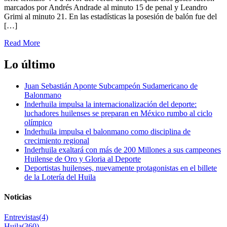
marcados por Andrés Andrade al minuto 15 de penal y Leandro
Grimi al minuto 21. En las estadísticas la posesión de balón fue del
[…]
Read More
Lo último
Juan Sebastián Aponte Subcampeón Sudamericano de
Balonmano
Inderhuila impulsa la internacionalización del deporte:
luchadores huilenses se preparan en México rumbo al ciclo
olímpico
Inderhuila impulsa el balonmano como disciplina de
crecimiento regional
Inderhuila exaltará con más de 200 Millones a sus campeones
Huilense de Oro y Gloria al Deporte
Deportistas huilenses, nuevamente protagonistas en el billete
de la Lotería del Huila
Noticias
Entrevistas
(4)
Huila
(360)