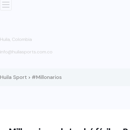
Huila, Colombia
info@huilasports.com.co
Huila Sport
#Millonarios
>