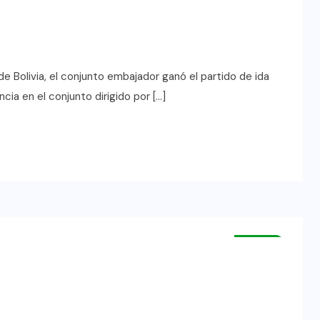
e Bolivia, el conjunto embajador ganó el partido de ida
cia en el conjunto dirigido por […]
HUILA
NEIVA