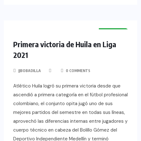
NOTICIAS
HUILA
NEIVA
Primera victoria de Huila en Liga
2021
JJBOBADILLA
0 COMMENTS
Atlético Huila logró su primera victoria desde que
ascendió a primera categoría en el fútbol profesional
colombiano, el conjunto opita jugó uno de sus
mejores partidos del semestre en todas sus líneas,
aprovechó las diferencias internas entre jugadores y
cuerpo técnico en cabeza del Bolillo Gómez del
Deportivo Independiente Medellín y terminó