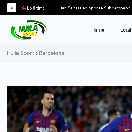
Juan Sebastián Aponte Subcampeón
Lo Último
Inicio
Local
Huila Sport
Barcelona
>