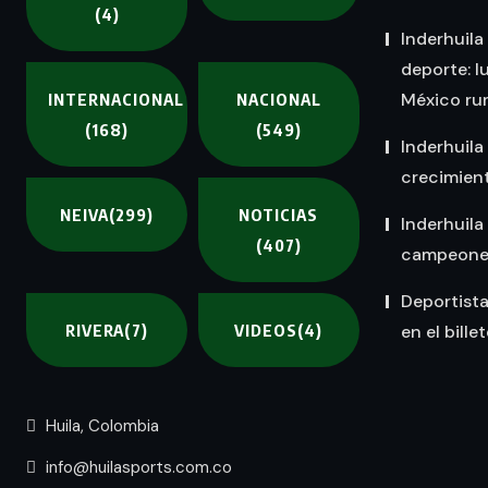
(4)
Inderhuila
deporte: l
México rum
INTERNACIONAL
NACIONAL
(168)
(549)
Inderhuila
crecimient
NEIVA
(299)
NOTICIAS
Inderhuila
(407)
campeones 
Deportist
RIVERA
(7)
VIDEOS
(4)
en el bille
Huila, Colombia
info@huilasports.com.co