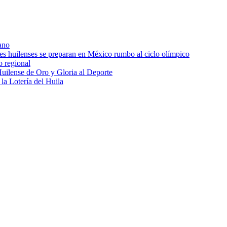
ano
res huilenses se preparan en México rumbo al ciclo olímpico
o regional
uilense de Oro y Gloria al Deporte
 la Lotería del Huila