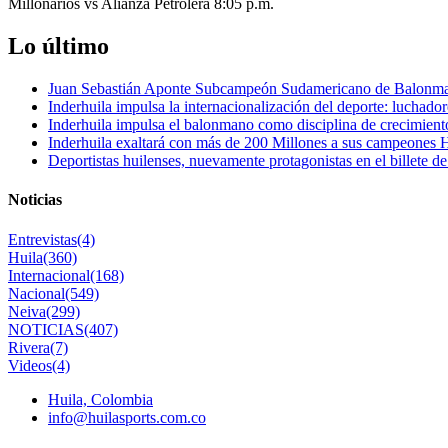
Millonarios vs Alianza Petrolera 8:05 p.m.
Lo último
Juan Sebastián Aponte Subcampeón Sudamericano de Balonm
Inderhuila impulsa la internacionalización del deporte: luchado
Inderhuila impulsa el balonmano como disciplina de crecimient
Inderhuila exaltará con más de 200 Millones a sus campeones H
Deportistas huilenses, nuevamente protagonistas en el billete de
Noticias
Entrevistas
(4)
Huila
(360)
Internacional
(168)
Nacional
(549)
Neiva
(299)
NOTICIAS
(407)
Rivera
(7)
Videos
(4)
Huila, Colombia
info@huilasports.com.co