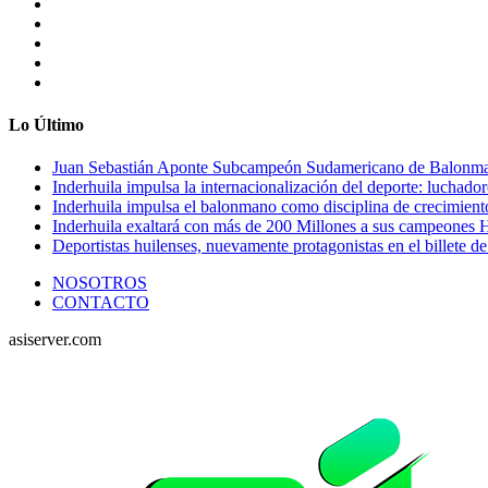
Lo Último
Juan Sebastián Aponte Subcampeón Sudamericano de Balonm
Inderhuila impulsa la internacionalización del deporte: luchado
Inderhuila impulsa el balonmano como disciplina de crecimient
Inderhuila exaltará con más de 200 Millones a sus campeones H
Deportistas huilenses, nuevamente protagonistas en el billete de
NOSOTROS
CONTACTO
asiserver.com