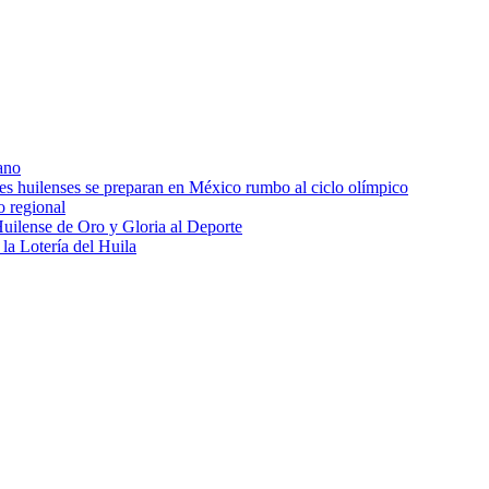
ano
res huilenses se preparan en México rumbo al ciclo olímpico
o regional
uilense de Oro y Gloria al Deporte
 la Lotería del Huila