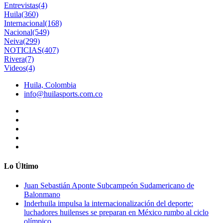
Entrevistas
(4)
Huila
(360)
Internacional
(168)
Nacional
(549)
Neiva
(299)
NOTICIAS
(407)
Rivera
(7)
Videos
(4)
Huila, Colombia
info@huilasports.com.co
Lo Último
Juan Sebastián Aponte Subcampeón Sudamericano de
Balonmano
Inderhuila impulsa la internacionalización del deporte:
luchadores huilenses se preparan en México rumbo al ciclo
olímpico