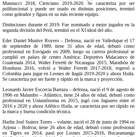
Mannucci 2018, Cienciano 2019-2020. Se caracteriza por ser
polifuncional y puede ser usado en distintas posiciones, terminó
como goleador y figura en su más reciente equipo.
Distinciones durante el 2019: Fue nominado a mejor jugador en la
segunda división del Perú, terminó en el XI ideal del año.
Eder Daniel Munive Royero – Defensa, nació en Valledupar el 17
de septiembre de 1989, tiene 31 años de edad, debutó como
profesional en Envigado en 2009, luego su carrera profesional se
cumplió en países de centro América; Deportivo Malacateco de
Guatemala 2014, Walter Ferretti de Nicaragua 2015, Marathón de
Honduras 2016, volvió a Walter Ferretti 2017-2018, regresó a
Colombia para jugar en Leones de Itagüi 2019-2020 y ahora Huila.
Se caracteriza por ser fuerte y rápido en la marca y proyección.
Leonardo Javier Escorcia Barraza – defensa, nació el 9 de agosto de
1996 en Malambo – Atlántico, tiene 24 años de edad, debutó como
profesional en Uniautónoma en 2015, jugó con Jaguares entre el
2016 y 2020 y ahora Atlético Huila, se caracteriza por ser rápido en
la marca y buena condición técnica.
Harlin José Suárez Torres – volante, nació el 28 de junio de 1994 en
Arjona – Bolivar, tiene 26 años de edad, debutó como profesional
en Tigres en 2014, pasó por Leones 2015-2016, Bucaramanga