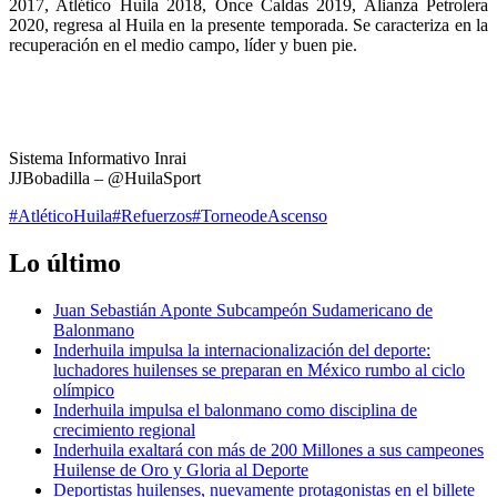
2017, Atlético Huila 2018, Once Caldas 2019, Alianza Petrolera
2020, regresa al Huila en la presente temporada. Se caracteriza en la
recuperación en el medio campo, líder y buen pie.
Sistema Informativo Inrai
JJBobadilla – @HuilaSport
#AtléticoHuila
#Refuerzos
#TorneodeAscenso
Lo último
Juan Sebastián Aponte Subcampeón Sudamericano de
Balonmano
Inderhuila impulsa la internacionalización del deporte:
luchadores huilenses se preparan en México rumbo al ciclo
olímpico
Inderhuila impulsa el balonmano como disciplina de
crecimiento regional
Inderhuila exaltará con más de 200 Millones a sus campeones
Huilense de Oro y Gloria al Deporte
Deportistas huilenses, nuevamente protagonistas en el billete