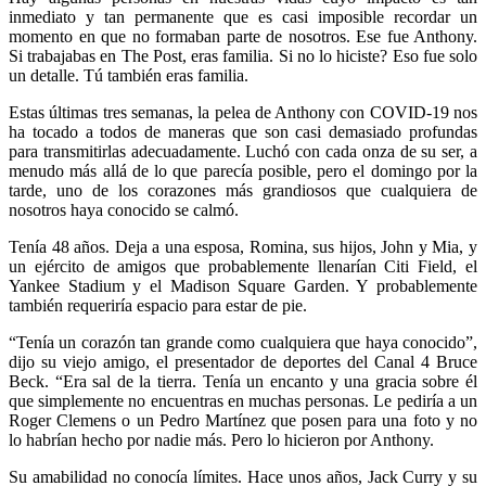
inmediato y tan permanente que es casi imposible recordar un
momento en que no formaban parte de nosotros. Ese fue Anthony.
Si trabajabas en The Post, eras familia. Si no lo hiciste? Eso fue solo
un detalle. Tú también eras familia.
Estas últimas tres semanas, la pelea de Anthony con COVID-19 nos
ha tocado a todos de maneras que son casi demasiado profundas
para transmitirlas adecuadamente. Luchó con cada onza de su ser, a
menudo más allá de lo que parecía posible, pero el domingo por la
tarde, uno de los corazones más grandiosos que cualquiera de
nosotros haya conocido se calmó.
Tenía 48 años. Deja a una esposa, Romina, sus hijos, John y Mia, y
un ejército de amigos que probablemente llenarían Citi Field, el
Yankee Stadium y el Madison Square Garden. Y probablemente
también requeriría espacio para estar de pie.
“Tenía un corazón tan grande como cualquiera que haya conocido”,
dijo su viejo amigo, el presentador de deportes del Canal 4 Bruce
Beck. “Era sal de la tierra. Tenía un encanto y una gracia sobre él
que simplemente no encuentras en muchas personas. Le pediría a un
Roger Clemens o un Pedro Martínez que posen para una foto y no
lo habrían hecho por nadie más. Pero lo hicieron por Anthony.
Su amabilidad no conocía límites. Hace unos años, Jack Curry y su