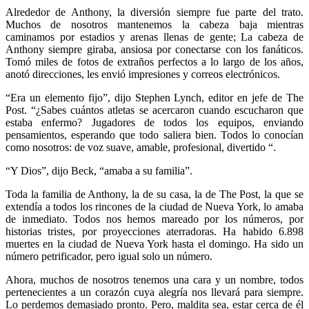
Alrededor de Anthony, la diversión siempre fue parte del trato.
Muchos de nosotros mantenemos la cabeza baja mientras
caminamos por estadios y arenas llenas de gente; La cabeza de
Anthony siempre giraba, ansiosa por conectarse con los fanáticos.
Tomó miles de fotos de extraños perfectos a lo largo de los años,
anotó direcciones, les envió impresiones y correos electrónicos.
“Era un elemento fijo”, dijo Stephen Lynch, editor en jefe de The
Post. “¿Sabes cuántos atletas se acercaron cuando escucharon que
estaba enfermo? Jugadores de todos los equipos, enviando
pensamientos, esperando que todo saliera bien. Todos lo conocían
como nosotros: de voz suave, amable, profesional, divertido “.
“Y Dios”, dijo Beck, “amaba a su familia”.
Toda la familia de Anthony, la de su casa, la de The Post, la que se
extendía a todos los rincones de la ciudad de Nueva York, lo amaba
de inmediato. Todos nos hemos mareado por los números, por
historias tristes, por proyecciones aterradoras. Ha habido 6.898
muertes en la ciudad de Nueva York hasta el domingo. Ha sido un
número petrificador, pero igual solo un número.
Ahora, muchos de nosotros tenemos una cara y un nombre, todos
pertenecientes a un corazón cuya alegría nos llevará para siempre.
Lo perdemos demasiado pronto. Pero, maldita sea, estar cerca de él