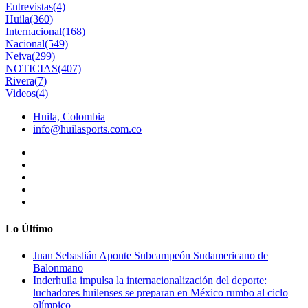
Entrevistas
(4)
Huila
(360)
Internacional
(168)
Nacional
(549)
Neiva
(299)
NOTICIAS
(407)
Rivera
(7)
Videos
(4)
Huila, Colombia
info@huilasports.com.co
Lo Último
Juan Sebastián Aponte Subcampeón Sudamericano de
Balonmano
Inderhuila impulsa la internacionalización del deporte:
luchadores huilenses se preparan en México rumbo al ciclo
olímpico