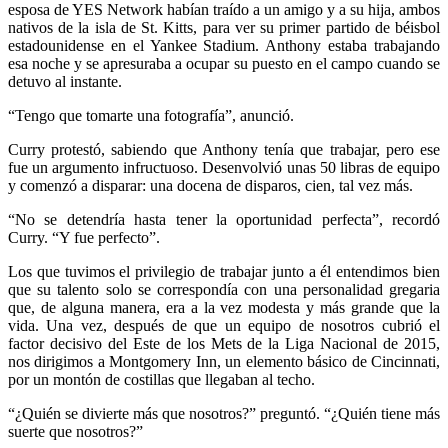
esposa de YES Network habían traído a un amigo y a su hija, ambos
nativos de la isla de St. Kitts, para ver su primer partido de béisbol
estadounidense en el Yankee Stadium. Anthony estaba trabajando
esa noche y se apresuraba a ocupar su puesto en el campo cuando se
detuvo al instante.
“Tengo que tomarte una fotografía”, anunció.
Curry protestó, sabiendo que Anthony tenía que trabajar, pero ese
fue un argumento infructuoso. Desenvolvió unas 50 libras de equipo
y comenzó a disparar: una docena de disparos, cien, tal vez más.
“No se detendría hasta tener la oportunidad perfecta”, recordó
Curry. “Y fue perfecto”.
Los que tuvimos el privilegio de trabajar junto a él entendimos bien
que su talento solo se correspondía con una personalidad gregaria
que, de alguna manera, era a la vez modesta y más grande que la
vida. Una vez, después de que un equipo de nosotros cubrió el
factor decisivo del Este de los Mets de la Liga Nacional de 2015,
nos dirigimos a Montgomery Inn, un elemento básico de Cincinnati,
por un montón de costillas que llegaban al techo.
“¿Quién se divierte más que nosotros?” preguntó. “¿Quién tiene más
suerte que nosotros?”