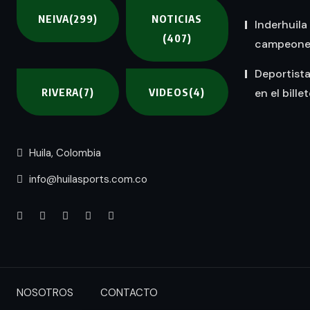
NEIVA
(299)
NOTICIAS
Inderhuila
(407)
campeones 
Deportist
RIVERA
(7)
VIDEOS
(4)
en el bille
Huila, Colombia
info@huilasports.com.co
NOSOTROS
CONTACTO