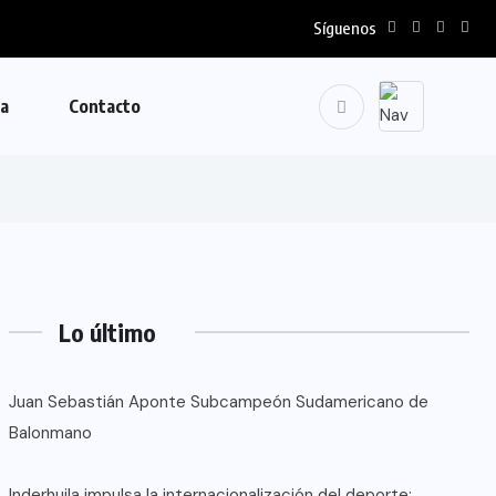
Síguenos
la
Contacto
Lo último
Juan Sebastián Aponte Subcampeón Sudamericano de
Balonmano
Inderhuila impulsa la internacionalización del deporte: