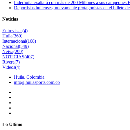
Inderhuila exaltará con más de 200 Millones a sus campeones H
Deportistas huilenses, nuevamente protagonistas en el billete de
Noticias
Entrevistas
(4)
Huila
(360)
Internacional
(168)
Nacional
(549)
Neiva
(299)
NOTICIAS
(407)
Rivera
(7)
Videos
(4)
Huila, Colombia
info@huilasports.com.co
Lo Último