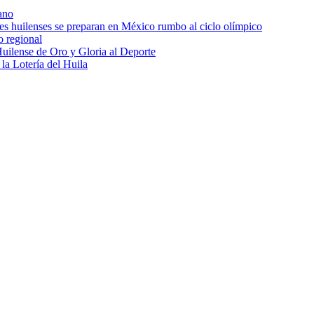
ano
res huilenses se preparan en México rumbo al ciclo olímpico
o regional
uilense de Oro y Gloria al Deporte
 la Lotería del Huila