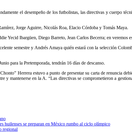
ndamente el desempeño de los futbolistas, las directivas y cuerpo técn
Ramírez, Jorge Aguirre, Ni
colás Roa, Elacio Córdoba y Tomás Maya.
Eddie Yecid Ibargüen, Diego Barreto, Jean Carlos Becerra; en veremos 
excelente semestre y Andrés Amaya quién estará con la selección Colomb
e Junio para la Pretemporada, tendrán 16 días de descanso.
Chonto” Herrera estuvo a punto de presentar su carta de renuncia debid
tre y mantenerse en la A. “Las directivas se comprometieron a gestionar
ano
res huilenses se preparan en México rumbo al ciclo olímpico
o regional