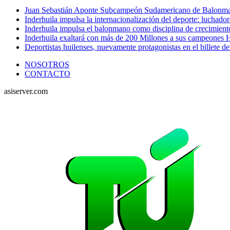
Juan Sebastián Aponte Subcampeón Sudamericano de Balonm
Inderhuila impulsa la internacionalización del deporte: luchado
Inderhuila impulsa el balonmano como disciplina de crecimient
Inderhuila exaltará con más de 200 Millones a sus campeones H
Deportistas huilenses, nuevamente protagonistas en el billete de
NOSOTROS
CONTACTO
asiserver.com