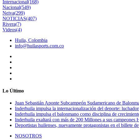
Internacional
(168)
Nacional
(549)
Neiva
(299)
NOTICIAS
(407)
Rivera
(7)
Videos
(4)
Huila, Colombia
info@huilasports.com.co
Lo Último
Juan Sebastián Aponte Subcampeón Sudamericano de Balonm
Inderhuila impulsa la internacionalización del deporte: luchado
Inderhuila impulsa el balonmano como disciplina de crecimient
Inderhuila exaltará con más de 200 Millones a sus campeones H
Deportistas huilenses, nuevamente protagonistas en el billete de
NOSOTROS