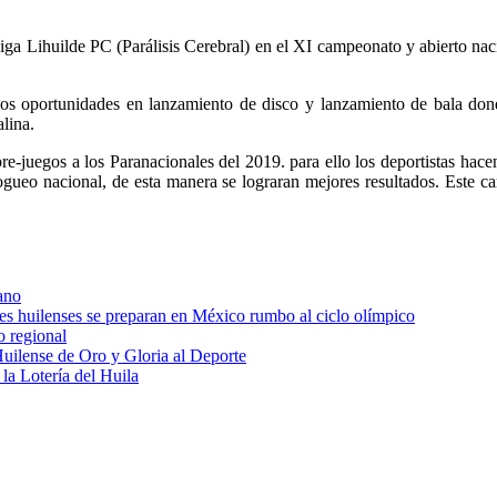
Liga Lihuilde PC (Parálisis Cerebral) en el XI campeonato y abierto nac
dos oportunidades en lanzamiento de disco y lanzamiento de bala do
alina.
pre-juegos a los Paranacionales del 2019. para ello los deportistas hac
ueo nacional, de esta manera se lograran mejores resultados. Este c
ano
res huilenses se preparan en México rumbo al ciclo olímpico
o regional
uilense de Oro y Gloria al Deporte
 la Lotería del Huila