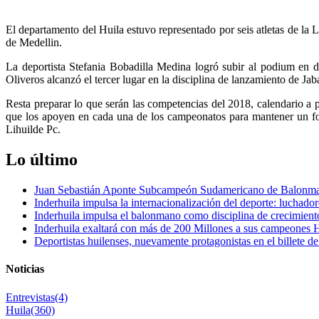
El departamento del Huila estuvo representado por seis atletas de la 
de Medellin.
La deportista Stefania Bobadilla Medina logró subir al podium en 
Oliveros alcanzó el tercer lugar en la disciplina de lanzamiento de Jab
Resta preparar lo que serán las competencias del 2018, calendario a 
que los apoyen en cada una de los campeonatos para mantener un fog
Lihuilde Pc.
Lo último
Juan Sebastián Aponte Subcampeón Sudamericano de Balonm
Inderhuila impulsa la internacionalización del deporte: luchado
Inderhuila impulsa el balonmano como disciplina de crecimient
Inderhuila exaltará con más de 200 Millones a sus campeones H
Deportistas huilenses, nuevamente protagonistas en el billete de
Noticias
Entrevistas
(4)
Huila
(360)