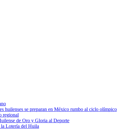
ano
res huilenses se preparan en México rumbo al ciclo olímpico
o regional
uilense de Oro y Gloria al Deporte
 la Lotería del Huila