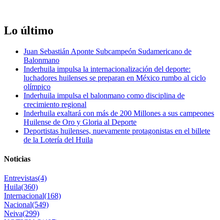
Lo último
Juan Sebastián Aponte Subcampeón Sudamericano de
Balonmano
Inderhuila impulsa la internacionalización del deporte:
luchadores huilenses se preparan en México rumbo al ciclo
olímpico
Inderhuila impulsa el balonmano como disciplina de
crecimiento regional
Inderhuila exaltará con más de 200 Millones a sus campeones
Huilense de Oro y Gloria al Deporte
Deportistas huilenses, nuevamente protagonistas en el billete
de la Lotería del Huila
Noticias
Entrevistas
(4)
Huila
(360)
Internacional
(168)
Nacional
(549)
Neiva
(299)