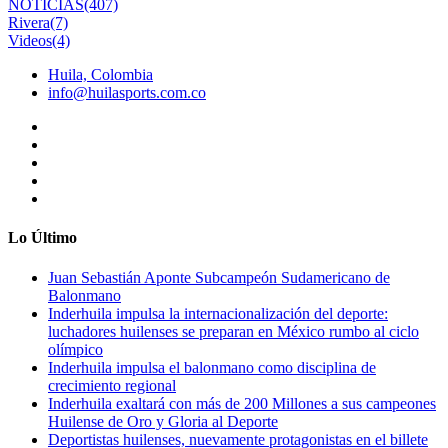
NOTICIAS
(407)
Rivera
(7)
Videos
(4)
Huila, Colombia
info@huilasports.com.co
Lo Último
Juan Sebastián Aponte Subcampeón Sudamericano de
Balonmano
Inderhuila impulsa la internacionalización del deporte:
luchadores huilenses se preparan en México rumbo al ciclo
olímpico
Inderhuila impulsa el balonmano como disciplina de
crecimiento regional
Inderhuila exaltará con más de 200 Millones a sus campeones
Huilense de Oro y Gloria al Deporte
Deportistas huilenses, nuevamente protagonistas en el billete