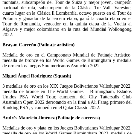
montaña, subcampeón del Tour de Suiza y mejor joven, campeón
nacional de ruta, subcampeón de la Clásica Tre Valli Varesine,
cuarto lugar en la Clásica Il Lombardía, octavo puesto en el Tour de
Polonia y ganador de la tercera etapa, ganó la cuarta etapa en el
Tour de Romandía, vencedor en la quinta etapa de la Vuelta al
Algarve y mejor colombiano en la ruta del Mundial Wollongong
2022.
Brayan Carreño (Patinaje artístico)
Medalla de oro en el Campeonato Mundial de Patinaje Artístico,
medalla de bronce en los World Games de Birmingham y medalla
de oro en los Juegos Suramericanos Asunción 2022.
Miguel Ángel Rodríguez (Squash)
3 medallas de oro en los XIX Juegos Bolivarianos Valledupar 2022,
medalla de bronce en The World Games – Birmingham, Estados
Unidos PSA World Tour, campeón del City Tattersalls Club
Australian Open 2022 derrotando en la final a Ali Farag primero del
Ranking PSA, y campeón en el Qatar Classic 2022.
Andrés Mauricio Jiménez (Patinaje de carreras)
Medallas de oro y plata en los Juegos Bolivarianos Valledupar 2022,
medalla de oro en los World Games Birmingham 2022, medalla de