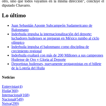
otro, sino que todos vayamos en la misma dirección”, concluye el
diputado Chavarro.
Lo último
Juan Sebastián Aponte Subcampeón Sudamericano de
Balonmano
Inderhuila impulsa la internacionalización del deporte:
luchadores huilenses se preparan en México rumbo al ciclo
olímpico
Inderhuila impulsa el balonmano como disciplina de
crecimiento regional
Inderhuila exaltará con más de 200 Millones a sus campeones
Huilense de Oro y Gloria al Deporte
Deportistas huilenses, nuevamente protagonistas en el billete
de la Lotería del Huila
Noticias
Entrevistas
(4)
Huila
(360)
Internacional
(168)
Nacional
(549)
Neiva
(299)