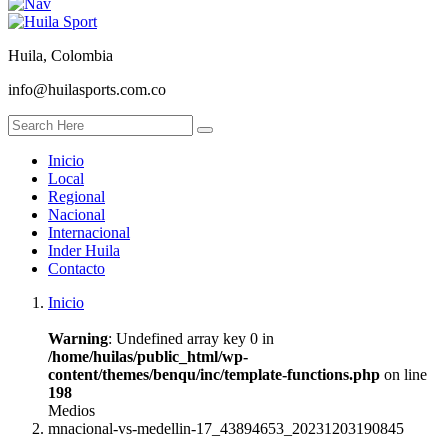
Huila, Colombia
info@huilasports.com.co
Inicio
Local
Regional
Nacional
Internacional
Inder Huila
Contacto
Inicio
Warning
: Undefined array key 0 in
/home/huilas/public_html/wp-
content/themes/benqu/inc/template-functions.php
on line
198
Medios
mnacional-vs-medellin-17_43894653_20231203190845