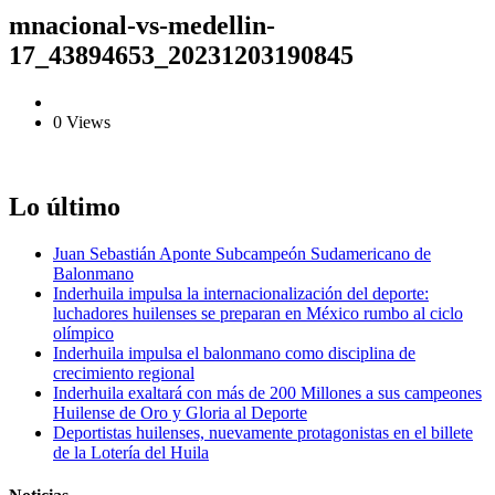
mnacional-vs-medellin-
17_43894653_20231203190845
0 Views
Lo último
Juan Sebastián Aponte Subcampeón Sudamericano de
Balonmano
Inderhuila impulsa la internacionalización del deporte:
luchadores huilenses se preparan en México rumbo al ciclo
olímpico
Inderhuila impulsa el balonmano como disciplina de
crecimiento regional
Inderhuila exaltará con más de 200 Millones a sus campeones
Huilense de Oro y Gloria al Deporte
Deportistas huilenses, nuevamente protagonistas en el billete
de la Lotería del Huila