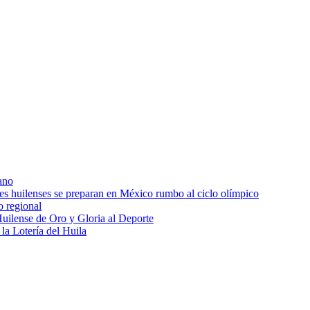
ano
res huilenses se preparan en México rumbo al ciclo olímpico
o regional
uilense de Oro y Gloria al Deporte
 la Lotería del Huila