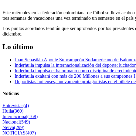
Este miércoles en la federación colombiana de fútbol se llevó acabo 
tres semanas de vacaciones una vez terminado un semestre en el país y 
Los puntos acordados tendrán que ser aprobados por los presidentes d
diciembre.
Lo último
Juan Sebastián Aponte Subcampeón Sudamericano de Balonm
Inderhuila impulsa la internacionalización del deporte: luchado
Inderhuila impulsa el balonmano como disciplina de crecimient
Inderhuila exaltará con más de 200 Millones a sus campeones H
Deportistas huilenses, nuevamente protagonistas en el billete de
Noticias
Entrevistas
(4)
Huila
(360)
Internacional
(168)
Nacional
(549)
Neiva
(299)
NOTICIAS
(407)