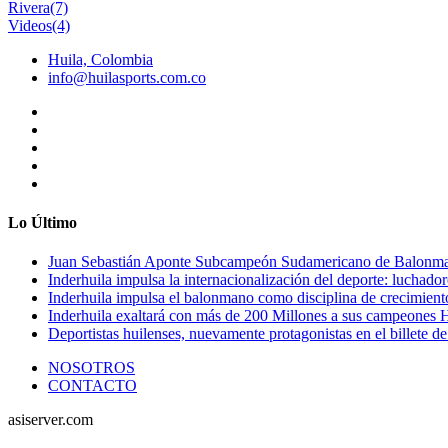
Rivera
(7)
Videos
(4)
Huila, Colombia
info@huilasports.com.co
Lo Último
Juan Sebastián Aponte Subcampeón Sudamericano de Balonm
Inderhuila impulsa la internacionalización del deporte: luchado
Inderhuila impulsa el balonmano como disciplina de crecimient
Inderhuila exaltará con más de 200 Millones a sus campeones H
Deportistas huilenses, nuevamente protagonistas en el billete de
NOSOTROS
CONTACTO
asiserver.com