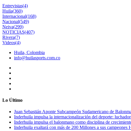
Entrevistas
(4)
Huila
(360)
Internacional
(168)
Nacional
(549)
Neiva
(299)
NOTICIAS
(407)
Rivera
(7)
Videos
(4)
Huila, Colombia
info@huilasports.com.co
Lo Último
Juan Sebastián Aponte Subcampeón Sudamericano de Balonm
Inderhuila impulsa la internacionalización del deporte: luchado
Inderhuila impulsa el balonmano como disciplina de crecimient
Inderhuila exaltará con más de 200 Millones a sus campeones H