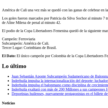
América de Cali una vez más se quedó con las ganas de celebrar en la
Los goles fueron marcados por Patricia da Silva Sochor al minuto 7 tra
de Aline Milena de penal al minuto 42.
El podio de la Copa Libertadores Femenina quedó de la siguiente man
Campeón: Ferroviaria
Subcampeón: América de Cali.
Tercer Lugar: Corinthians de Brasil.
El Dato:
El único campeón por Colombia de la Copa Libertadores Feme
Lo último
Juan Sebastián Aponte Subcampeón Sudamericano de Balonm
Inderhuila impulsa la internacionalización del deporte: luchado
Inderhuila impulsa el balonmano como disciplina de crecimient
Inderhuila exaltará con más de 200 Millones a sus campeones H
Deportistas huilenses, nuevamente protagonistas en el billete de
Noticias