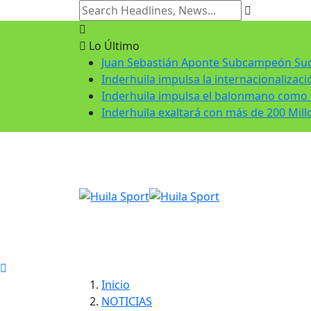
Lo Último
Juan Sebastián Aponte Subcampeón S
Inderhuila impulsa la internacionalizaci
Inderhuila impulsa el balonmano como di
Inderhuila exaltará con más de 200 Millo
Inicio
NOTICIAS