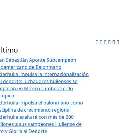
ltimo
uan Sebastián Aponte Subcampeón
udamericano de Balonmano
derhuila impulsa la internacionalización
l deporte: luchadores huilenses se
eparan en México rumbo al ciclo
ímpico
derhuila impulsa el balonmano como
sciplina de crecimiento regional
derhuila exaltará con más de 200
llones a sus campeones Huilense de
o y Gloria al Deporte