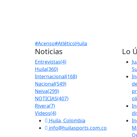
#Acenso
#AtléticoHuila
Noticias
Lo Ú
Entrevistas
(4)
J
Huila
(360)
S
Internacional
(168)
In
Nacional
(549)
de
Neiva
(299)
pr
NOTICIAS
(407)
ol
Rivera
(7)
In
Videos
(4)
di
Huila, Colombia
In
info@huilasports.com.co
Mi
Or