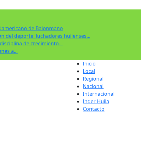
udamericano de Balonmano
ón del deporte: luchadores huilenses...
sciplina de crecimiento...
nes a...
Inicio
Local
Regional
Nacional
Internacional
Inder Huila
Contacto