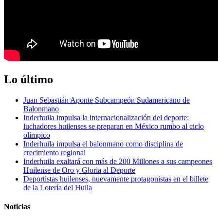
Lo último
Juan Sebastián Aponte Subcampeón Sudamericano de
Balonmano
Inderhuila impulsa la internacionalización del deporte:
luchadores huilenses se preparan en México rumbo al ciclo
olímpico
Inderhuila impulsa el balonmano como disciplina de
crecimiento regional
Inderhuila exaltará con más de 200 Millones a sus campeones
Huilense de Oro y Gloria al Deporte
Deportistas huilenses, nuevamente protagonistas en el billete
de la Lotería del Huila
Noticias