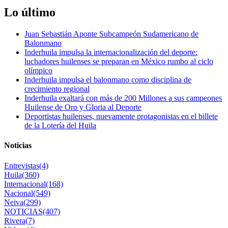
Lo último
Juan Sebastián Aponte Subcampeón Sudamericano de
Balonmano
Inderhuila impulsa la internacionalización del deporte:
luchadores huilenses se preparan en México rumbo al ciclo
olímpico
Inderhuila impulsa el balonmano como disciplina de
crecimiento regional
Inderhuila exaltará con más de 200 Millones a sus campeones
Huilense de Oro y Gloria al Deporte
Deportistas huilenses, nuevamente protagonistas en el billete
de la Lotería del Huila
Noticias
Entrevistas
(4)
Huila
(360)
Internacional
(168)
Nacional
(549)
Neiva
(299)
NOTICIAS
(407)
Rivera
(7)