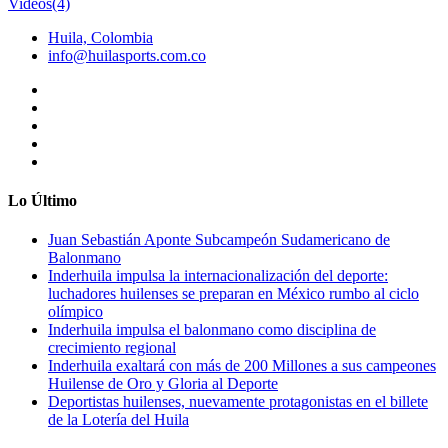
Videos
(4)
Huila, Colombia
info@huilasports.com.co
Lo Último
Juan Sebastián Aponte Subcampeón Sudamericano de
Balonmano
Inderhuila impulsa la internacionalización del deporte:
luchadores huilenses se preparan en México rumbo al ciclo
olímpico
Inderhuila impulsa el balonmano como disciplina de
crecimiento regional
Inderhuila exaltará con más de 200 Millones a sus campeones
Huilense de Oro y Gloria al Deporte
Deportistas huilenses, nuevamente protagonistas en el billete
de la Lotería del Huila