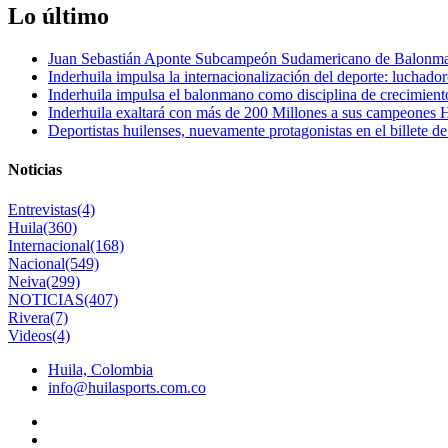
Lo último
Juan Sebastián Aponte Subcampeón Sudamericano de Balonm
Inderhuila impulsa la internacionalización del deporte: luchado
Inderhuila impulsa el balonmano como disciplina de crecimient
Inderhuila exaltará con más de 200 Millones a sus campeones H
Deportistas huilenses, nuevamente protagonistas en el billete de
Noticias
Entrevistas
(4)
Huila
(360)
Internacional
(168)
Nacional
(549)
Neiva
(299)
NOTICIAS
(407)
Rivera
(7)
Videos
(4)
Huila, Colombia
info@huilasports.com.co