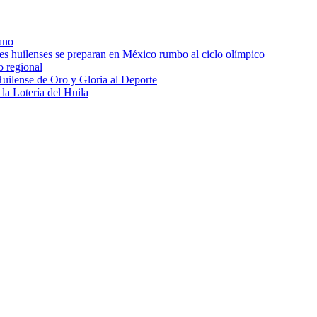
ano
res huilenses se preparan en México rumbo al ciclo olímpico
o regional
uilense de Oro y Gloria al Deporte
 la Lotería del Huila