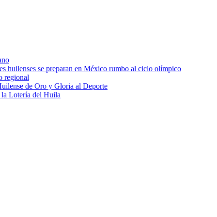
ano
res huilenses se preparan en México rumbo al ciclo olímpico
o regional
uilense de Oro y Gloria al Deporte
 la Lotería del Huila