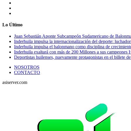
Lo Último
Juan Sebastián Aponte Subcampeón Sudamericano de Balonm
Inderhuila impulsa la internacionalización del deporte: luchado
Inderhuila impulsa el balonmano como disciplina de crecimient
Inderhuila exaltará con más de 200 Millones a sus campeones H
Deportistas huilenses, nuevamente protagonistas en el billete de
NOSOTROS
CONTACTO
asiserver.com