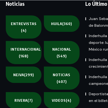
Noticias
Lo Último
Juan Seba
ENTREVISTAS
HUILA
(360)
de Balon
(4)
Inderhuila
deporte: l
México rum
INTERNACIONAL
NACIONAL
(168)
(549)
Inderhuila
crecimient
NEIVA
(299)
NOTICIAS
Inderhuila
(407)
campeones 
Deportist
RIVERA
(7)
VIDEOS
(4)
en el bille