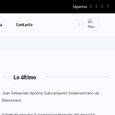
Síguenos
la
Contacto
Lo último
Juan Sebastián Aponte Subcampeón Sudamericano de
Balonmano
Inderhuila impulsa la internacionalización del deporte: