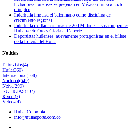
luchadores huilenses se preparan en México rumbo al ciclo
olímpico
Inderhuila impulsa el balonmano como disciplina de
crecimiento regional
Inderhuila exaltará con más de 200 Millones a sus campeones
Huilense de Oro y Gloria al Deporte
Deportistas huilenses, nuevamente protagonistas en el billete
de la Lotería del Huila
Noticias
Entrevistas
(4)
Huila
(360)
Internacional
(168)
Nacional
(549)
Neiva
(299)
NOTICIAS
(407)
Rivera
(7)
Videos
(4)
Huila, Colombia
info@huilasports.com.co