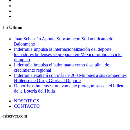
Lo Último
Juan Sebastián Aponte Subcampeón Sudamericano de
Balonmano
Inderhuila impulsa la internacionalización del deporte:
luchadores huilenses se preparan en México rumbo al ciclo
olímpico
Inderhuila impulsa el balonmano como disciplina de
crecimiento regional
Inderhuila exaltará con más de 200 Millones a sus campeones
Huilense de Oro y Gloria al Deporte
Deportistas huilenses, nuevamente protagonistas en el billete
de la Lotería del Huila
NOSOTROS
CONTACTO
asiserver.com