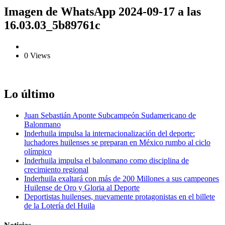
Imagen de WhatsApp 2024-09-17 a las
16.03.03_5b89761c
0 Views
Lo último
Juan Sebastián Aponte Subcampeón Sudamericano de
Balonmano
Inderhuila impulsa la internacionalización del deporte:
luchadores huilenses se preparan en México rumbo al ciclo
olímpico
Inderhuila impulsa el balonmano como disciplina de
crecimiento regional
Inderhuila exaltará con más de 200 Millones a sus campeones
Huilense de Oro y Gloria al Deporte
Deportistas huilenses, nuevamente protagonistas en el billete
de la Lotería del Huila