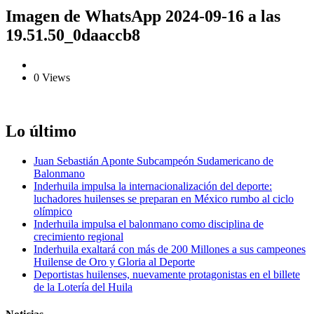
Imagen de WhatsApp 2024-09-16 a las
19.51.50_0daaccb8
0 Views
Lo último
Juan Sebastián Aponte Subcampeón Sudamericano de
Balonmano
Inderhuila impulsa la internacionalización del deporte:
luchadores huilenses se preparan en México rumbo al ciclo
olímpico
Inderhuila impulsa el balonmano como disciplina de
crecimiento regional
Inderhuila exaltará con más de 200 Millones a sus campeones
Huilense de Oro y Gloria al Deporte
Deportistas huilenses, nuevamente protagonistas en el billete
de la Lotería del Huila