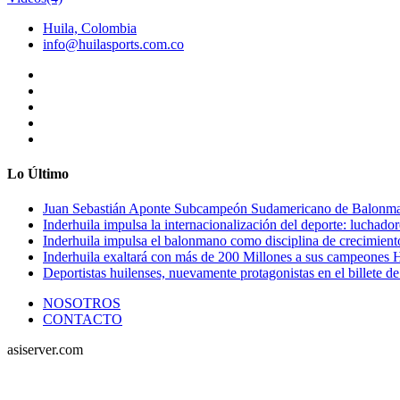
Huila, Colombia
info@huilasports.com.co
Lo Último
Juan Sebastián Aponte Subcampeón Sudamericano de Balonm
Inderhuila impulsa la internacionalización del deporte: luchado
Inderhuila impulsa el balonmano como disciplina de crecimient
Inderhuila exaltará con más de 200 Millones a sus campeones H
Deportistas huilenses, nuevamente protagonistas en el billete de
NOSOTROS
CONTACTO
asiserver.com