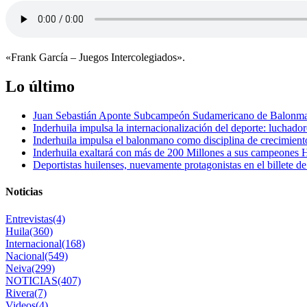
«Frank García – Juegos Intercolegiados».
Lo último
Juan Sebastián Aponte Subcampeón Sudamericano de Balonm
Inderhuila impulsa la internacionalización del deporte: luchado
Inderhuila impulsa el balonmano como disciplina de crecimient
Inderhuila exaltará con más de 200 Millones a sus campeones H
Deportistas huilenses, nuevamente protagonistas en el billete de
Noticias
Entrevistas
(4)
Huila
(360)
Internacional
(168)
Nacional
(549)
Neiva
(299)
NOTICIAS
(407)
Rivera
(7)
Videos
(4)