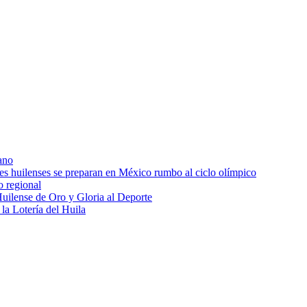
ano
res huilenses se preparan en México rumbo al ciclo olímpico
o regional
uilense de Oro y Gloria al Deporte
 la Lotería del Huila