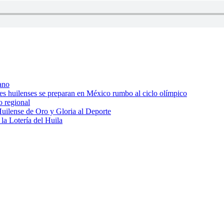
ano
res huilenses se preparan en México rumbo al ciclo olímpico
o regional
uilense de Oro y Gloria al Deporte
 la Lotería del Huila