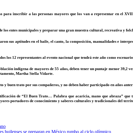
lazo para inscribir a las personas mayores que los van a representar en el 
e los entes municipales y preparar una gran muestra cultural, recreativa y folc
aron sus aptitudes en el baile, el canto, la composición, manualidades e inter
gidos los 12 representantes al evento nacional que tendrá este año como escenari
oblación indígena de mayores de 55 años, deben tener un puntaje menor 39,2 veri
tamento, Martha Stella Vidarte.
o y buen trato por sus compañeros, y no deben haber participado en años anter
entificación de “El Buen Trato… Palabra que acaricia, mano que abraza” que tie
ores portadores de conocimiento y saberes culturales y tradicionales del territ
ano
res huilenses se preparan en México rumbo al ciclo olímpico