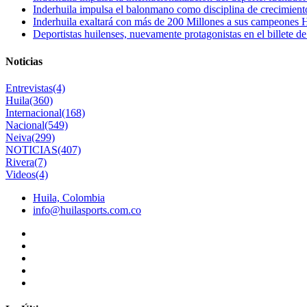
Inderhuila impulsa el balonmano como disciplina de crecimient
Inderhuila exaltará con más de 200 Millones a sus campeones H
Deportistas huilenses, nuevamente protagonistas en el billete de
Noticias
Entrevistas
(4)
Huila
(360)
Internacional
(168)
Nacional
(549)
Neiva
(299)
NOTICIAS
(407)
Rivera
(7)
Videos
(4)
Huila, Colombia
info@huilasports.com.co