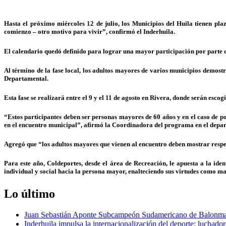
Hasta el próximo miércoles 12 de julio, los Municipios del Huila tienen p
comienzo – otro motivo para vivir”, confirmó el Inderhuila.
El calendario qu
edó definido para lograr una mayor participación por parte d
Al término de la fase local, los adultos mayores de varios municipios demostr
Departamental.
Esta fase se realizará entre el 9 y el 11 de agosto en Rivera, donde serán esco
“Estos participantes deben ser personas mayores de 60 años y en el caso de p
en el encuentro municipal”, afirmó la Coordinadora del programa en el depar
Agregó que “los adultos mayores que vienen al encuentro deben mostrar respet
Para este año, Coldeportes, desde el área de Recreación, le apuesta a la id
individual y social hacia la persona mayor, enalteciendo sus virtudes como may
Lo último
Juan Sebastián Aponte Subcampeón Sudamericano de Balonm
Inderhuila impulsa la internacionalización del deporte: luchado