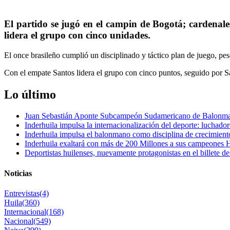
El partido se jugó en el campin de Bogotá; cardenales
lidera el grupo con cinco unidades.
El once brasileño cumplió un disciplinado y táctico plan de juego, p
Con el empate Santos lidera el grupo con cinco puntos, seguido por Sa
Lo último
Juan Sebastián Aponte Subcampeón Sudamericano de Balonm
Inderhuila impulsa la internacionalización del deporte: luchado
Inderhuila impulsa el balonmano como disciplina de crecimient
Inderhuila exaltará con más de 200 Millones a sus campeones H
Deportistas huilenses, nuevamente protagonistas en el billete de
Noticias
Entrevistas
(4)
Huila
(360)
Internacional
(168)
Nacional
(549)