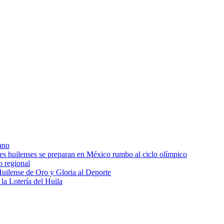
ano
res huilenses se preparan en México rumbo al ciclo olímpico
o regional
uilense de Oro y Gloria al Deporte
 la Lotería del Huila