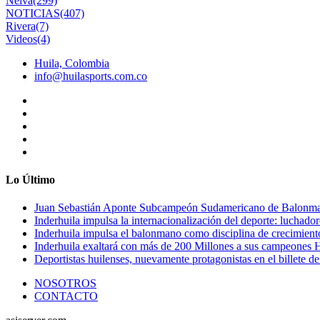
Neiva
(299)
NOTICIAS
(407)
Rivera
(7)
Videos
(4)
Huila, Colombia
info@huilasports.com.co
Lo Último
Juan Sebastián Aponte Subcampeón Sudamericano de Balonm
Inderhuila impulsa la internacionalización del deporte: luchado
Inderhuila impulsa el balonmano como disciplina de crecimient
Inderhuila exaltará con más de 200 Millones a sus campeones H
Deportistas huilenses, nuevamente protagonistas en el billete de
NOSOTROS
CONTACTO