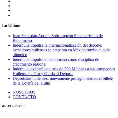
Lo Último
Juan Sebastián Aponte Subcampeón Sudamericano de
Balonmano
Inderhuila impulsa la internacionalización del deporte:
luchadores huilenses se preparan en México rumbo al ciclo
olímpico
Inderhuila impulsa el balonmano como disciplina de
crecimiento regional
Inderhuila exaltará con más de 200 Millones a sus campeones
Huilense de Oro y Gloria al Deporte
Deportistas huilenses, nuevamente protagonistas en el billete
de la Lotería del Huila
NOSOTROS
CONTACTO
asiserver.com