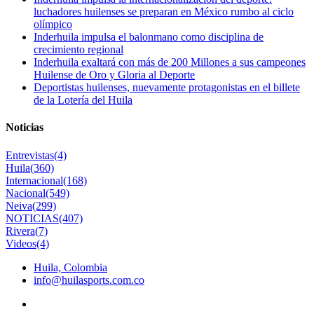
luchadores huilenses se preparan en México rumbo al ciclo
olímpico
Inderhuila impulsa el balonmano como disciplina de
crecimiento regional
Inderhuila exaltará con más de 200 Millones a sus campeones
Huilense de Oro y Gloria al Deporte
Deportistas huilenses, nuevamente protagonistas en el billete
de la Lotería del Huila
Noticias
Entrevistas
(4)
Huila
(360)
Internacional
(168)
Nacional
(549)
Neiva
(299)
NOTICIAS
(407)
Rivera
(7)
Videos
(4)
Huila, Colombia
info@huilasports.com.co