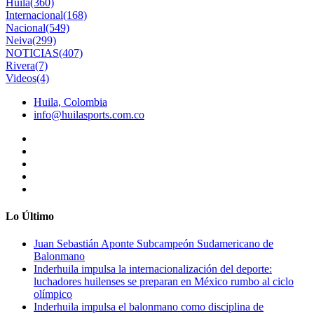
Huila
(360)
Internacional
(168)
Nacional
(549)
Neiva
(299)
NOTICIAS
(407)
Rivera
(7)
Videos
(4)
Huila, Colombia
info@huilasports.com.co
Lo Último
Juan Sebastián Aponte Subcampeón Sudamericano de
Balonmano
Inderhuila impulsa la internacionalización del deporte:
luchadores huilenses se preparan en México rumbo al ciclo
olímpico
Inderhuila impulsa el balonmano como disciplina de