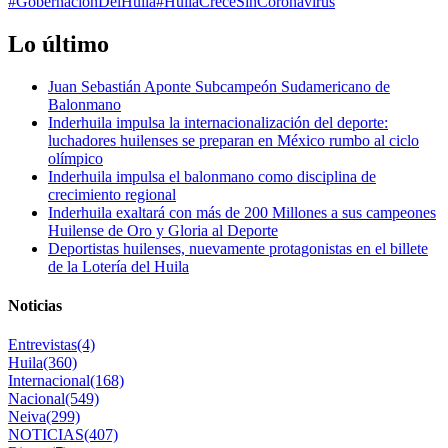
#GobernaciónDelHuila
#HuilaCreceSinCoronavirus
Lo último
Juan Sebastián Aponte Subcampeón Sudamericano de
Balonmano
Inderhuila impulsa la internacionalización del deporte:
luchadores huilenses se preparan en México rumbo al ciclo
olímpico
Inderhuila impulsa el balonmano como disciplina de
crecimiento regional
Inderhuila exaltará con más de 200 Millones a sus campeones
Huilense de Oro y Gloria al Deporte
Deportistas huilenses, nuevamente protagonistas en el billete
de la Lotería del Huila
Noticias
Entrevistas
(4)
Huila
(360)
Internacional
(168)
Nacional
(549)
Neiva
(299)
NOTICIAS
(407)