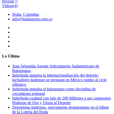
Rivera
(7)
Videos
(4)
Huila, Colombia
info@huilasports.com.co
Lo Último
Juan Sebastián Aponte Subcampeón Sudamericano de
Balonmano
Inderhuila impulsa la internacionalización del deporte:
luchadores huilenses se preparan en México rumbo al ciclo
olímpico
Inderhuila impulsa el balonmano como disciplina de
crecimiento regional
Inderhuila exaltará con más de 200 Millones a sus campeones
Huilense de Oro y Gloria al Deporte
Deportistas huilenses, nuevamente protagonistas en el billete
de la Lotería del Huila