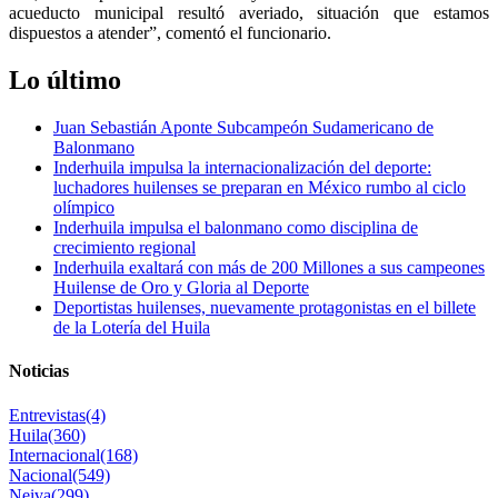
acueducto municipal resultó averiado, situación que estamos
dispuestos a atender”, comentó el funcionario.
Lo último
Juan Sebastián Aponte Subcampeón Sudamericano de
Balonmano
Inderhuila impulsa la internacionalización del deporte:
luchadores huilenses se preparan en México rumbo al ciclo
olímpico
Inderhuila impulsa el balonmano como disciplina de
crecimiento regional
Inderhuila exaltará con más de 200 Millones a sus campeones
Huilense de Oro y Gloria al Deporte
Deportistas huilenses, nuevamente protagonistas en el billete
de la Lotería del Huila
Noticias
Entrevistas
(4)
Huila
(360)
Internacional
(168)
Nacional
(549)
Neiva
(299)