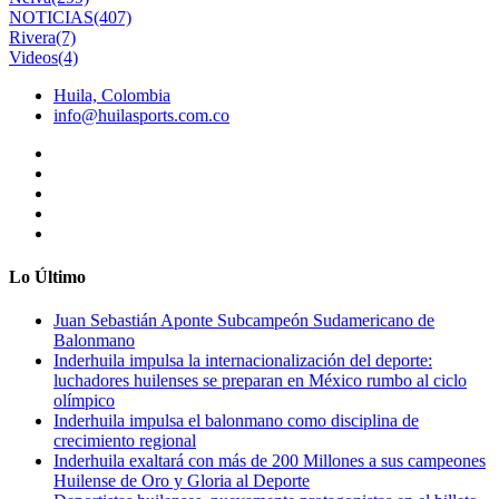
NOTICIAS
(407)
Rivera
(7)
Videos
(4)
Huila, Colombia
info@huilasports.com.co
Lo Último
Juan Sebastián Aponte Subcampeón Sudamericano de
Balonmano
Inderhuila impulsa la internacionalización del deporte:
luchadores huilenses se preparan en México rumbo al ciclo
olímpico
Inderhuila impulsa el balonmano como disciplina de
crecimiento regional
Inderhuila exaltará con más de 200 Millones a sus campeones
Huilense de Oro y Gloria al Deporte