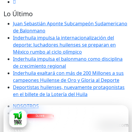
Lo Último
Juan Sebastián Aponte Subcampeón Sudamericano
de Balonmano
Inderhuila impulsa la internacionalización del
deporte: luchadores huilenses se preparan en
México rumbo al ciclo olímpico
Inderhuila impulsa el balonmano como disciplina
de crecimiento regional
Inderhuila exaltará con más de 200 Millones a sus
campeones Huilense de Oro y Gloria al Deporte
Deportistas huilenses, nuevamente protagonistas
en el billete de la Lotería del Huila
NOSOTROS
CONTACTO
LIVE
Tu Radio Vibra
asiserver.com
Cargando...
SONANDO