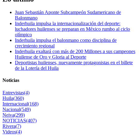
Juan Sebastián Aponte Subcampeón Sudamericano de
Balonmano
Inderhuila impulsa la internacionalización del deporte:
luchadores huilenses se preparan en México rumbo al ciclo
olímpico
Inderhuila impulsa el balonmano como disciplina de
crecimiento regional
Inderhuila exaltará con más de 200 Millones a sus campeones
Huilense de Oro y Gloria al Deporte
Deportistas huilenses, nuevamente protagonistas en el billete
de la Lotería del Huila
Noticias
Entrevistas
(4)
Huila
(360)
Internacional
(168)
Nacional
(549)
Neiva
(299)
NOTICIAS
(407)
Rivera
(7)
Videos
(4)