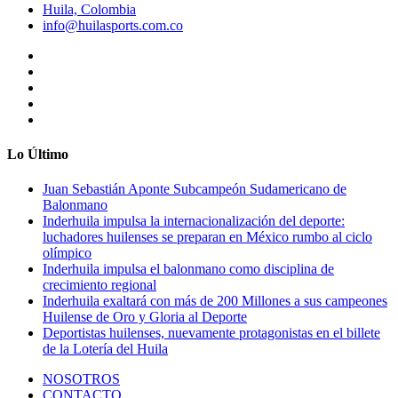
Huila, Colombia
info@huilasports.com.co
Lo Último
Juan Sebastián Aponte Subcampeón Sudamericano de
Balonmano
Inderhuila impulsa la internacionalización del deporte:
luchadores huilenses se preparan en México rumbo al ciclo
olímpico
Inderhuila impulsa el balonmano como disciplina de
crecimiento regional
Inderhuila exaltará con más de 200 Millones a sus campeones
Huilense de Oro y Gloria al Deporte
Deportistas huilenses, nuevamente protagonistas en el billete
de la Lotería del Huila
NOSOTROS
CONTACTO