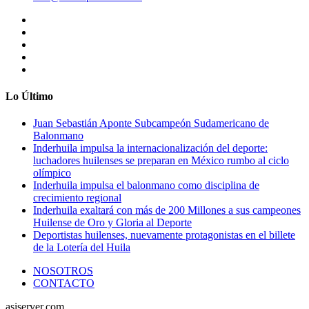
Lo Último
Juan Sebastián Aponte Subcampeón Sudamericano de
Balonmano
Inderhuila impulsa la internacionalización del deporte:
luchadores huilenses se preparan en México rumbo al ciclo
olímpico
Inderhuila impulsa el balonmano como disciplina de
crecimiento regional
Inderhuila exaltará con más de 200 Millones a sus campeones
Huilense de Oro y Gloria al Deporte
Deportistas huilenses, nuevamente protagonistas en el billete
de la Lotería del Huila
NOSOTROS
CONTACTO
asiserver.com