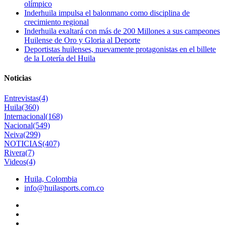
olímpico
Inderhuila impulsa el balonmano como disciplina de
crecimiento regional
Inderhuila exaltará con más de 200 Millones a sus campeones
Huilense de Oro y Gloria al Deporte
Deportistas huilenses, nuevamente protagonistas en el billete
de la Lotería del Huila
Noticias
Entrevistas
(4)
Huila
(360)
Internacional
(168)
Nacional
(549)
Neiva
(299)
NOTICIAS
(407)
Rivera
(7)
Videos
(4)
Huila, Colombia
info@huilasports.com.co