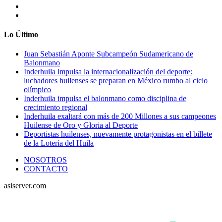
Lo Último
Juan Sebastián Aponte Subcampeón Sudamericano de
Balonmano
Inderhuila impulsa la internacionalización del deporte:
luchadores huilenses se preparan en México rumbo al ciclo
olímpico
Inderhuila impulsa el balonmano como disciplina de
crecimiento regional
Inderhuila exaltará con más de 200 Millones a sus campeones
Huilense de Oro y Gloria al Deporte
Deportistas huilenses, nuevamente protagonistas en el billete
de la Lotería del Huila
NOSOTROS
CONTACTO
asiserver.com