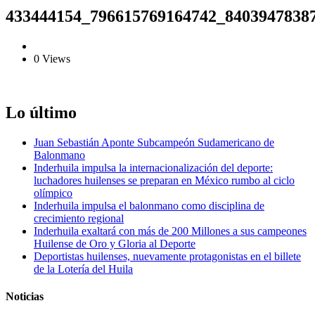
433444154_796615769164742_8403947838
0 Views
Lo último
Juan Sebastián Aponte Subcampeón Sudamericano de
Balonmano
Inderhuila impulsa la internacionalización del deporte:
luchadores huilenses se preparan en México rumbo al ciclo
olímpico
Inderhuila impulsa el balonmano como disciplina de
crecimiento regional
Inderhuila exaltará con más de 200 Millones a sus campeones
Huilense de Oro y Gloria al Deporte
Deportistas huilenses, nuevamente protagonistas en el billete
de la Lotería del Huila
Noticias