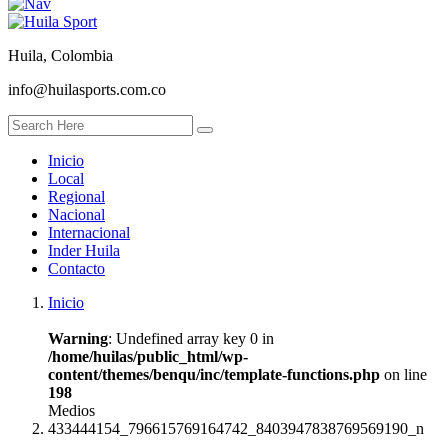
Huila, Colombia
info@huilasports.com.co
Inicio
Local
Regional
Nacional
Internacional
Inder Huila
Contacto
Inicio
Warning
: Undefined array key 0 in
/home/huilas/public_html/wp-
content/themes/benqu/inc/template-functions.php
on line
198
Medios
433444154_796615769164742_8403947838769569190_n