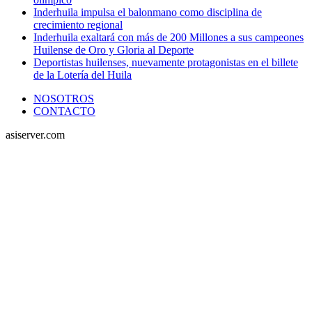
Inderhuila impulsa el balonmano como disciplina de
crecimiento regional
Inderhuila exaltará con más de 200 Millones a sus campeones
Huilense de Oro y Gloria al Deporte
Deportistas huilenses, nuevamente protagonistas en el billete
de la Lotería del Huila
NOSOTROS
CONTACTO
asiserver.com