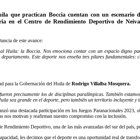
Huila que practican
Boccia
cuentan con un escenario di
ria en el
Centro de Rendimiento Deportivo de Neiv
rtancia de este avance:
 al Huila: la Boccia. Nos emociona contar con un espacio digno par
 departamento. Este deporte nos enseña tres pilares fundamentales: co
dad para la Gobernación del Huila de
Rodrigo Villalba Mosquera.
 fueron precisamente los de disciplinas paralímpicas. También estamo
ila sea grande en el deporte, pero también un territorio incluyente y
lcanzó una destacada participación en los Juegos Paranacionales 2023,
ias nos motivan y reafirman nuestro compromiso con la inclusión.
Rendimiento Deportivo, una de las más avanzadas del sur del país, puest
capacidad, les decimos que el deporte es una oportunidad real de transfo