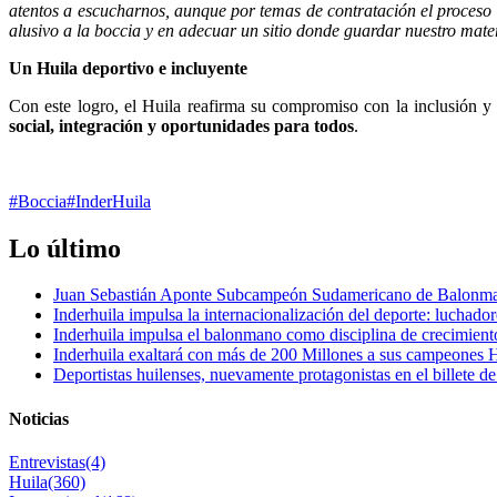
atentos a escucharnos, aunque por temas de contratación el proceso 
alusivo a la boccia y en adecuar un sitio donde guardar nuestro mate
Un Huila deportivo e incluyente
Con este logro, el Huila reafirma su compromiso con la inclusión y
social, integración y oportunidades para todos
.
#Boccia
#InderHuila
Lo último
Juan Sebastián Aponte Subcampeón Sudamericano de Balonm
Inderhuila impulsa la internacionalización del deporte: luchado
Inderhuila impulsa el balonmano como disciplina de crecimient
Inderhuila exaltará con más de 200 Millones a sus campeones H
Deportistas huilenses, nuevamente protagonistas en el billete de
Noticias
Entrevistas
(4)
Huila
(360)